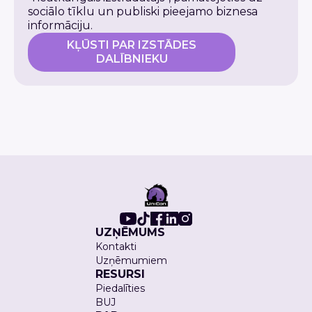
sociālo tīklu un publiski pieejamo biznesa
informāciju.
KĻŪSTI PAR IZSTĀDES
DALĪBNIEKU
UZŅĒMUMS
Kontakti
Uzņēmumiem
RESURSI
Piedalīties
BUJ