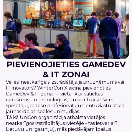
PIEVIENOJIETIES GAMEDEV
& IT ZONAI
Vai esi neatkarīgais izstrādātājs, jaunuzņēmums vai
IT inovators? WinterCon X aicina pievienoties
GameDev & IT zonai — vietai, kur satiekas
radošums un tehnoloģijas, un kur tūkstošiem
spēlētāju, radošo profesionāļu un entuziastu atklāj
jaunas idejas, spēles un studijas.
Tā kā UniCon organizācija atbalsta vietējos
neatkarīgos izstrādātājus (vietējie - tas ietver arī
Lietuvu un Igauniju), mēs piedāvājam īpašus