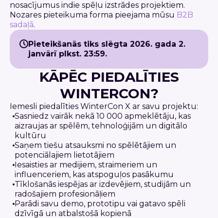
nosacījumus indie spēļu izstrādes projektiem.
Nozares pieteikuma forma pieejama mūsu
B2B
sadaļā
.
Pieteikšanās tiks slēgta 2026. gada 2.
janvārī plkst. 23:59.
KĀPĒC PIEDALĪTIES
WINTERCON?
Iemesli piedalīties WinterCon X ar savu projektu:
Sasniedz vairāk nekā 10 000 apmeklētāju, kas
aizraujas ar spēlēm, tehnoloģijām un digitālo
kultūru
Saņem tiešu atsauksmi no spēlētājiem un
potenciālajiem lietotājiem
Iesaisties ar medijiem, straimeriem un
influenceriem, kas atspoguļos pasākumu
Tīklošanās iespējas ar izdevējiem, studijām un
radošajiem profesionāļiem
Parādi savu demo, prototipu vai gatavo spēli
dzīvīgā un atbalstošā kopienā