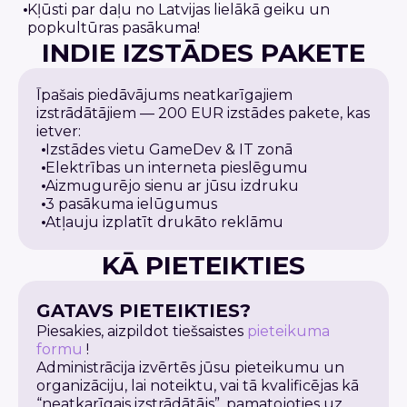
Kļūsti par daļu no Latvijas lielākā geiku un
popkultūras pasākuma!
INDIE IZSTĀDES PAKETE
Īpašais piedāvājums neatkarīgajiem
izstrādātājiem — 200 EUR izstādes pakete, kas
ietver:
Izstādes vietu GameDev & IT zonā
Elektrības un interneta pieslēgumu
Aizmugurējo sienu ar jūsu izdruku
3 pasākuma ielūgumus
Atļauju izplatīt drukāto reklāmu
KĀ PIETEIKTIES
GATAVS PIETEIKTIES?
Piesakies, aizpildot tiešsaistes
pieteikuma
formu
!
Administrācija izvērtēs jūsu pieteikumu un
organizāciju, lai noteiktu, vai tā kvalificējas kā
“neatkarīgais izstrādātājs”, pamatojoties uz