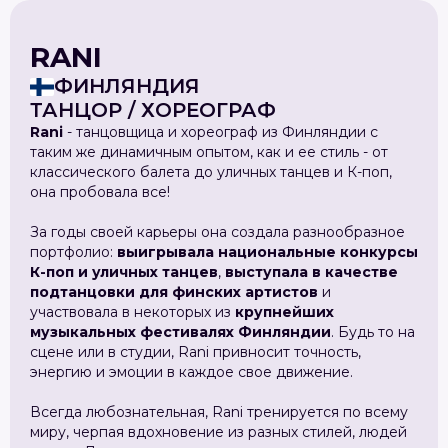
RANI
ФИНЛЯНДИЯ
ТАНЦОР / ХОРЕОГРАФ
Rani
- танцовщица и хореограф из Финляндии с
таким же динамичным опытом, как и ее стиль - от
классического балета до уличных танцев и К-поп,
она пробовала все!
За годы своей карьеры она создала разнообразное
портфолио:
выигрывала национальные конкурсы
К-поп и уличных танцев
,
выступала в качестве
подтанцовки для финских артистов
и
участвовала в некоторых из
крупнейших
музыкальных фестивалях Финляндии
. Будь то на
сцене или в студии, Rani привносит точность,
энергию и эмоции в каждое свое движение.
Всегда любознательная, Rani тренируется по всему
миру, черпая вдохновение из разных стилей, людей