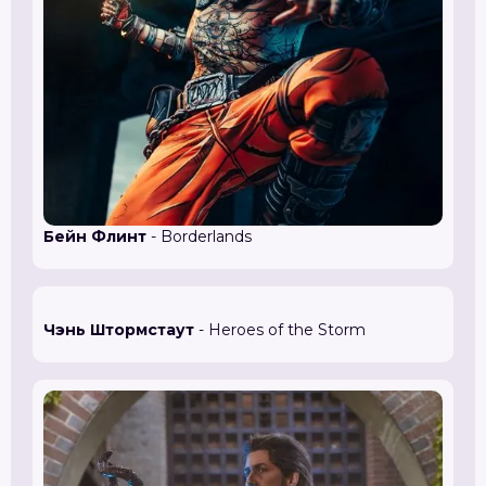
Бейн Флинт
- Borderlands
Чэнь Штормстаут
- Heroes of the Storm