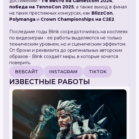
достижений -
1-е место на Gamescom 2024
,
победа на TennoCon 2025
, а также выход в финал
на таких престижных конкурсах, как
BlizzCon
,
Polymanga
и
Crown Championships на C2E2
.
Последние годы Blink сосредоточилась на косплеях
по видеоиграм - её работы выделяются не только
техническим уровнем, но и сценическим эффектом.
От брони и реквизита до оригинальных авторских
образов - Blink создаёт миры, в которые хочется
поверить.
ВЕБСАЙТ
INSTAGRAM
TIKTOK
ИЗВЕСТНЫЕ РАБОТЫ