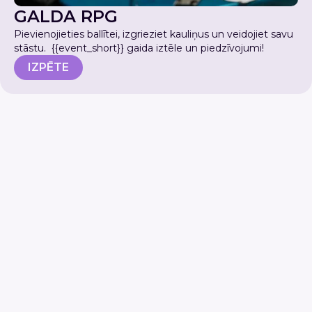
GALDA RPG
Pievienojieties ballītei, izgrieziet kauliņus un veidojiet savu
stāstu. {{event_short}} gaida iztēle un piedzīvojumi!
IZPĒTE