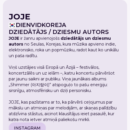
JOJE
DIENVIDKOREJA
DZIEDĀTĀJS / DZIESMU AUTORS
JOJE
ir žanru apvienojošs
dziedātājs un dziesmu
autors
no Seulas, Korejas, kura mūzika apvieno indie,
elektronisko, roka un popmūziku, radot kaut ko unikālu
un paša radītu.
Viņš uzstājies visā Eiropā un Āzijā – festivālos,
koncertzālēs un uz ielām –, katru koncertu pārvēršot
par jaunu saikni ar publiku. Viņa jaunākais albums
„Shimmer (아지랑이)” atspoguļo to pašu enerģiju:
sirsnīgu, atmosfērisku un dziļi personisku.
JOJE, kas pazīstams ar to, ka pārvērš ceļojumus par
mākslu un atmiņas par melodijām, ar skaņas palīdzību
atdzīvina stāstus, aicinot klausītājus ieiet pasaulē, kur
katra nota ietver atmiņā paliekošu mirkli.
INSTAGRAM